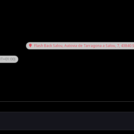
Flash Back Salou
, Autovia de Tarragona a Salou, 7, 43840 
T+01:00)