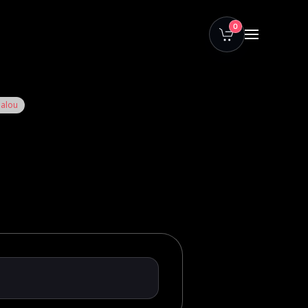
0
Salou