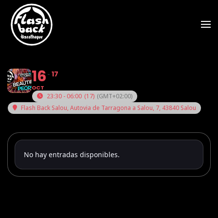
Skip to main content
16
17
OCT
23:30 - 06:00
(17)
(GMT+02:00)
Flash Back Salou
, Autovia de Tarragona a Salou, 7, 43840 Salou
No hay entradas disponibles.