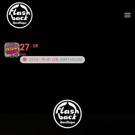
Skip to main content
27
28
JUL
23:59 - 05:45
(28)
(GMT+02:00)