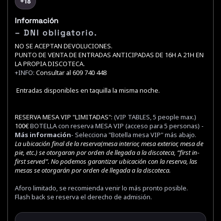
+18
Información
– DNI obligatorio.
NO SE ACEPTAN DEVOLUCIONES.
PUNTO DE VENTA DE ENTRADAS ANTICIPADAS DE 16H A 21H EN
LA PROPIA DISCOTECA.
+INFO:
Consultar al 609 740 448
Entradas disponibles en taquilla la misma noche.
RESERVA MESA VIP "LIMITADAS":
(VIP TABLES, 5 people max.)
100€
BOTELLA con reserva MESA VIP (acceso para 5 personas) -
Más información
- Selecciona "Botella mesa VIP" más abajo.
La ubicación final de la reserva(mesa interior, mesa exterior, mesa de
pie, etc.) se otorgaran por orden de llegada a la discoteca, “first in-
first served”. No podemos garantizar ubicación con la reserva, las
mesas se otorgarán por orden de llegada a la discoteca.
Aforo limitado, se recomienda venir lo más pronto posible.
Flash back se reserva el derecho de admisión.