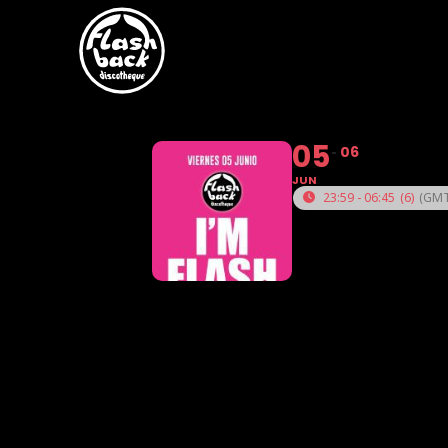
Skip to main content
05
06
JUN
23:59 - 06:45
(6)
(GMT